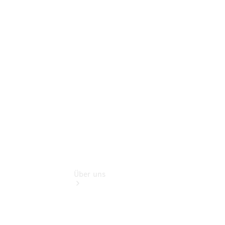
Service für
Reisemobile
Finanzdienste
Digitale
Extras
Hauptuntersuchung:
Geprüft unterwegs.
Über uns