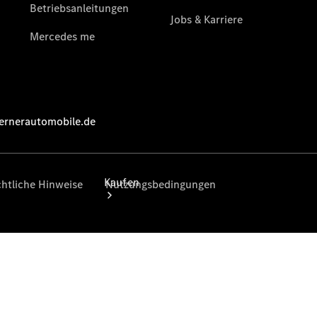
vereinbaren
Tel: +49 421
899050
Kaufen
Übersicht
Junge